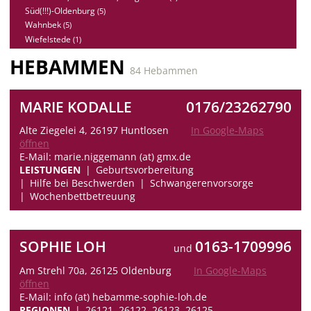
Süd(!!!)-Oldenburg
(5)
Wahnbek
(5)
Wiefelstede
(1)
HEBAMMEN
84 Hebammen
MARIE KODALLE
0176/23262790
Alte Ziegelei 4, 26197 Huntlosen
In Google-Maps
öffnen
E-Mail: marie.niggemann (at) gmx.de
LEISTUNGEN
Geburtsvorbereitung
Hilfe bei Beschwerden
Schwangerenvorsorge
Wochenbettbetreuung
SOPHIE LOH
0163-1709996
und
Am Strehl 70a, 26125 Oldenburg
In Google-Maps
öffnen
E-Mail: info (at) hebamme-sophie-loh.de
REGIONEN
26121, 26122, 26123, 26125