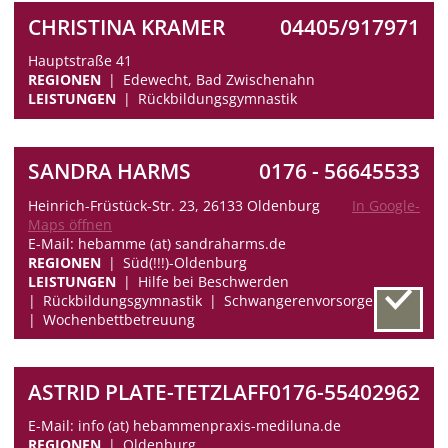
CHRISTINA KRAMER
04405/917971
Hauptstraße 41
REGIONEN
Edewecht, Bad Zwischenahn
LEISTUNGEN
Rückbildungsgymnastik
SANDRA HARMS
0176 - 56645533
Heinrich-Früstück-Str. 23, 26133 Oldenburg
In Google-
Maps öffnen
E-Mail: hebamme (at) sandraharms.de
REGIONEN
Süd(!!!)-Oldenburg
LEISTUNGEN
Hilfe bei Beschwerden
Rückbildungsgymnastik
Schwangerenvorsorge
Wochenbettbetreuung
ASTRID PLATE-TETZLAFF
0176-55402962
E-Mail: info (at) hebammenpraxis-mediluna.de
REGIONEN
Oldenburg