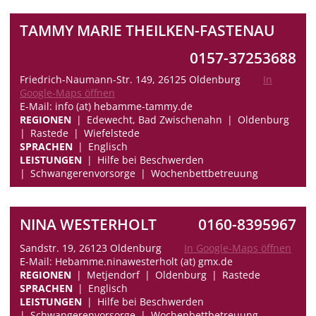
TAMMY MARIE THEILKEN-FASTENAU
0157-37253688
Friedrich-Naumann-Str. 149, 26125 Oldenburg
In
Google-Maps öffnen
E-Mail: info (at) hebamme-tammy.de
REGIONEN
Edewecht, Bad Zwischenahn
Oldenburg
Rastede
Wiefelstede
SPRACHEN
Englisch
LEISTUNGEN
Hilfe bei Beschwerden
Schwangerenvorsorge
Wochenbettbetreuung
NINA WESTERHOLT
0160-8395967
Sandstr. 19, 26123 Oldenburg
In Google-Maps öffnen
E-Mail: Hebamme.ninawesterholt (at) gmx.de
REGIONEN
Metjendorf
Oldenburg
Rastede
SPRACHEN
Englisch
LEISTUNGEN
Hilfe bei Beschwerden
Schwangerenvorsorge
Wochenbettbetreuung