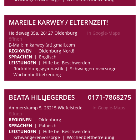
MAREILE KARWEY / ELTERNZEIT!
Heideweg 35a, 26127 Oldenburg
In Google-Maps
öffnen
E-Mail: m.karwey (at) gmail.com
REGIONEN
Oldenburg Nord!
SPRACHEN
Englisch
LEISTUNGEN
Hilfe bei Beschwerden
Rückbildungsgymnastik
Schwangerenvorsorge
Wochenbettbetreuung
BEATA HILLJEGERDES
0171-7868275
Ammerskamp 5, 26215 Wiefelstede
In Google-Maps
öffnen
REGIONEN
Oldenburg
SPRACHEN
Polnisch
LEISTUNGEN
Hilfe bei Beschwerden
Schwangerenvorsorge
Wochenbettbetreuung