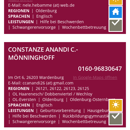
E-Mail: nele.hebamme (at) web.de
REGIONEN
Oldenburg
SPRACHEN
Englisch
LEISTUNGEN
Hilfe bei Beschwerden
Schwangerenvorsorge
Wochenbettbetreuung
CONSTANZE ANANDI C.-
MÖNNINGHOFF
0160-96830647
Im Ort 6, 26203 Wardenburg
In Google-Maps öffnen
E-Mail: ccanandi26 (at) gmail.com
REGIONEN
26121, 26122, 26123, 26125
OL Haarenesch/ Dobbenviertel / Wechloy
OL-Eversten
Oldenburg
Oldenburg-Osternburg
SPRACHEN
Englisch
LEISTUNGEN
Geburtsvorbereitung
Hausgeburten
Hilfe bei Beschwerden
Rückbildungsgymnastik
Schwangerenvorsorge
Wochenbettbetreuung