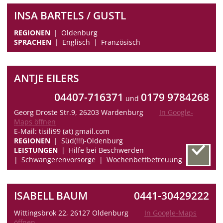
INSA BARTELS / GUSTL
REGIONEN
Oldenburg
SPRACHEN
Englisch
Französisch
ANTJE EILERS
04407-716371
0179 9784268
und
Georg Droste Str.9, 26203 Wardenburg
In Google-
Maps öffnen
E-Mail: tisili99 (at) gmail.com
REGIONEN
Süd(!!!)-Oldenburg
LEISTUNGEN
Hilfe bei Beschwerden
Schwangerenvorsorge
Wochenbettbetreuung
ISABELL BAUM
0441-30429222
Wittingsbrok 22, 26127 Oldenburg
In Google-Maps
öffnen