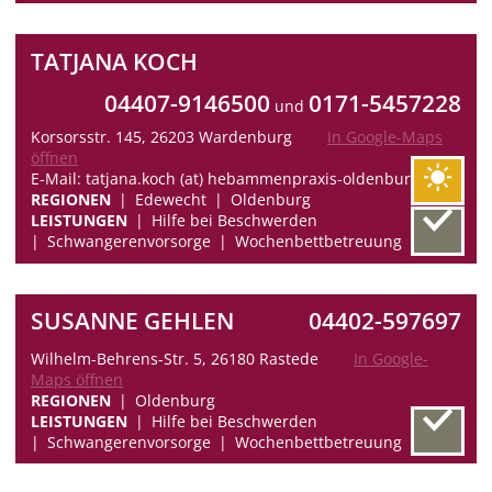
TATJANA KOCH
04407-9146500
0171-5457228
und
Korsorsstr. 145, 26203 Wardenburg
In Google-Maps
öffnen
E-Mail: tatjana.koch (at) hebammenpraxis-oldenburg.de
REGIONEN
Edewecht
Oldenburg
LEISTUNGEN
Hilfe bei Beschwerden
Schwangerenvorsorge
Wochenbettbetreuung
SUSANNE GEHLEN
04402-597697
Wilhelm-Behrens-Str. 5, 26180 Rastede
In Google-
Maps öffnen
REGIONEN
Oldenburg
LEISTUNGEN
Hilfe bei Beschwerden
Schwangerenvorsorge
Wochenbettbetreuung