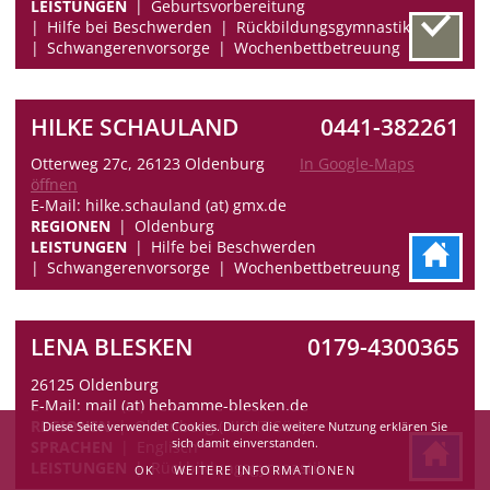
LEISTUNGEN
Geburtsvorbereitung
Hilfe bei Beschwerden
Rückbildungsgymnastik
Schwangerenvorsorge
Wochenbettbetreuung
HILKE SCHAULAND
0441-382261
Otterweg 27c, 26123 Oldenburg
In Google-Maps
öffnen
E-Mail: hilke.schauland (at) gmx.de
REGIONEN
Oldenburg
LEISTUNGEN
Hilfe bei Beschwerden
Schwangerenvorsorge
Wochenbettbetreuung
LENA BLESKEN
0179-4300365
26125 Oldenburg
E-Mail: mail (at) hebamme-blesken.de
REGIONEN
Oldenburg (NICHT Süd)
Diese Seite verwendet Cookies. Durch die weitere Nutzung erklären Sie
sich damit einverstanden.
SPRACHEN
Englisch
LEISTUNGEN
Rückbildungsgymnastik
OK
WEITERE INFORMATIONEN