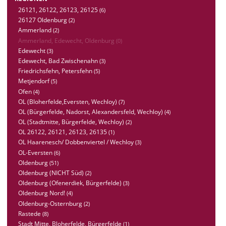
26121, 26122, 26123, 26125
(6)
26127 Oldenburg
(2)
Ammerland
(2)
Ammerland, Edewecht, Oldenburg
(0)
Edewecht
(3)
Edewecht, Bad Zwischenahn
(3)
Friedrichsfehn, Petersfehn
(5)
Metjendorf
(5)
Ofen
(4)
OL (Bloherfelde,Eversten, Wechloy)
(7)
OL (Bürgerfelde, Nadorst, Alexandersfeld, Wechloy)
(4)
OL (Stadtmitte, Bürgerfelde, Wechloy)
(2)
OL 26122, 26121, 26123, 26135
(1)
OL Haarenesch/ Dobbenviertel / Wechloy
(3)
OL-Eversten
(6)
Oldenburg
(51)
Oldenburg (NICHT Süd)
(2)
Oldenburg (Ofenerdiek, Bürgerfelde)
(3)
Oldenburg Nord!
(4)
Oldenburg-Osternburg
(2)
Rastede
(8)
Stadt Mitte, Bloherfelde, Bürgerfelde
(1)