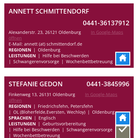
ANNETT SCHMITTENDORF
0441-36137912
Alexanderstr. 23, 26121 Oldenburg
In Google-Maps
öffnen
E-Mail: annett (at) schmittendorf.de
REGIONEN
Oldenburg
LEISTUNGEN
Hilfe bei Beschwerden
Schwangerenvorsorge
Wochenbettbetreuung
STEFANIE GEDON
0441-3845996
Finkenweg 13, 26131 Oldenburg
In Google-Maps
öffnen
REGIONEN
Friedrichsfehn, Petersfehn
OL (Bloherfelde,Eversten, Wechloy)
Oldenburg
SPRACHEN
Englisch
LEISTUNGEN
Geburtsvorbereitung
Hilfe bei Beschwerden
Schwangerenvorsorge
Wochenbettbetreuung