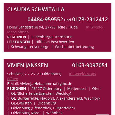
CLAUDIA SCHWITALLA
04484-959552
0178-2312412
und
Holler Landstraße 94, 27798 Holle / Hude
In Google-
Maps öffnen
REGIONEN
Oldenburg-Osternburg
LEISTUNGEN
Hilfe bei Beschwerden
Schwangerenvorsorge
Wochenbettbetreuung
VIVIEN JANSSEN
0163-9097051
Schulweg 76, 26121 Oldenburg
In Google-Maps
öffnen
E-Mail: VivienJa.Hebamme (at) gmx.de
REGIONEN
26127 Oldenburg
Metjendorf
Ofen
OL (Bloherfelde,Eversten, Wechloy)
OL (Bürgerfelde, Nadorst, Alexandersfeld, Wechloy)
OL-Eversten
Oldenburg
Oldenburg (Ofenerdiek, Bürgerfelde)
Oldenburg Nord!
Wahnbek