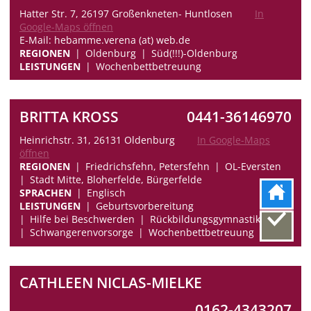
Hatter Str. 7, 26197 Großenkneten- Huntlosen
In
Google-Maps öffnen
E-Mail: hebamme.verena (at) web.de
REGIONEN
Oldenburg
Süd(!!!)-Oldenburg
LEISTUNGEN
Wochenbettbetreuung
BRITTA KROSS
0441-36146970
Heinrichstr. 31, 26131 Oldenburg
In Google-Maps
öffnen
REGIONEN
Friedrichsfehn, Petersfehn
OL-Eversten
Stadt Mitte, Bloherfelde, Bürgerfelde
SPRACHEN
Englisch
LEISTUNGEN
Geburtsvorbereitung
Hilfe bei Beschwerden
Rückbildungsgymnastik
Schwangerenvorsorge
Wochenbettbetreuung
CATHLEEN NICLAS-MIELKE
0162-4343207