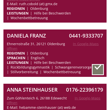
E-Mail: ruth.cobold (at) gmx.de
REGIONEN
Oldenburg
LEISTUNGEN
Hilfe bei Beschwerden
Wochenbettbetreuung
DANIELA FRANZ
0441-9333707
Ehnernstraße 31, 26121 Oldenburg
In Google-Maps
öffnen
REGIONEN
Oldenburg
SPRACHEN
Englisch
LEISTUNGEN
Hilfe bei Beschwerden
Rückbildungsgymnastik
Schwangerenvorsorge
Stillvorbereitung
Wochenbettbetreuung
ANNA STEINHAUSER
0176-22396179
Zum Göhlenteich 6, 26188 Edewecht
In Google-Maps
öffnen
E-Mail: hebamme-steinhauser (at) web.de