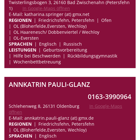
Twisterlingsbogen 3, 26160 Bad Zwischenahn (Petersfehn
1)
In Google-Maps öffnen
E-Mail: katharina.springer (at) gmx.net
REGIONEN
Friedrichsfehn, Petersfehn
Ofen
OL (Bloherfelde,Eversten, Wechloy)
OL Haarenesch/ Dobbenviertel / Wechloy
OL-Eversten
SPRACHEN
Englisch
Russisch
LEISTUNGEN
Geburtsvorbereitung
Hilfe bei Beschwerden
Rückbildungsgymnastik
Wochenbettbetreuung
ANNKATRIN PAULI-GLANZ
0163-3990964
Schlehenweg 8, 26131 Oldenburg
In Google-Maps
öffnen
E-Mail: annkatrin.pauli-glanz (at) gmx.de
REGIONEN
Friedrichsfehn, Petersfehn
OL (Bloherfelde,Eversten, Wechloy)
SPRACHEN
Englisch