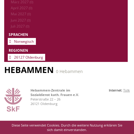
März 2027
(0)
April 2027
(0)
Mai 2027
(0)
Juni 2027
(0)
Juli 2027
(0)
SPRACHEN
Norwegisch
REGIONEN
26127 Oldenburg
HEBAMMEN
0 Hebammen
Hebammen-Zentrale im
Internet:
Tolk
Sozialdienst kath. Frauen e.V.
Peterstraße 22 – 26
26121 Oldenburg
Diese Seite verwendet Cookies. Durch die weitere Nutzung erklären Sie
sich damit einverstanden.