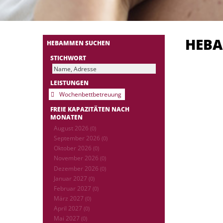
HEB
HEBAMMEN SUCHEN
STICHWORT
LEISTUNGEN
Wochenbettbetreuung
FREIE KAPAZITÄTEN NACH
MONATEN
August 2026
(0)
September 2026
(0)
Oktober 2026
(0)
November 2026
(0)
Dezember 2026
(0)
Januar 2027
(0)
Februar 2027
(0)
März 2027
(0)
April 2027
(0)
Mai 2027
(0)