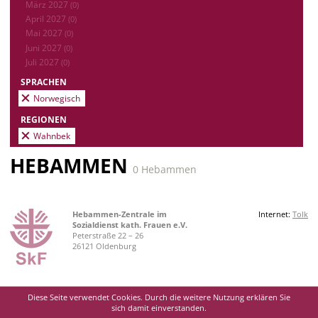
März 2027
(0)
April 2027
(0)
Mai 2027
(0)
Juni 2027
(0)
Juli 2027
(0)
SPRACHEN
Norwegisch
REGIONEN
Wahnbek
HEBAMMEN
0 Hebammen
Hebammen-Zentrale im
Internet:
Tolk
Sozialdienst kath. Frauen e.V.
Peterstraße 22 – 26
26121 Oldenburg
Diese Seite verwendet Cookies. Durch die weitere Nutzung erklären Sie
sich damit einverstanden.