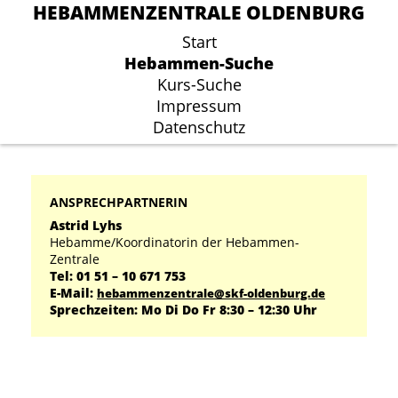
HEBAMMENZENTRALE OLDENBURG
HEBAMMENZENTRALE OLDENBURG
Start
Start
Hebammen-Suche
Hebammen-Suche
Kurs-Suche
Kurs-Suche
Impressum
Impressum
Datenschutz
Datenschutz
ANSPRECHPARTNERIN
Astrid Lyhs
Hebamme/Koordinatorin der Hebammen-
Zentrale
Tel: 01 51 – 10 671 753
E-Mail:
hebammenzentrale@skf-oldenburg.de
Sprechzeiten: Mo Di Do Fr 8:30 – 12:30 Uhr