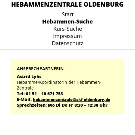
HEBAMMENZENTRALE OLDENBURG
HEBAMMENZENTRALE OLDENBURG
Start
Start
Hebammen-Suche
Hebammen-Suche
Kurs-Suche
Kurs-Suche
Impressum
Impressum
Datenschutz
Datenschutz
ANSPRECHPARTNERIN
Astrid Lyhs
Hebamme/Koordinatorin der Hebammen-
Zentrale
Tel: 01 51 – 10 671 753
E-Mail:
hebammenzentrale@skf-oldenburg.de
Sprechzeiten: Mo Di Do Fr 8:30 – 12:30 Uhr