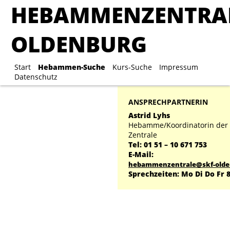
HEBAMMENZENTRA
HEBAMMENZENTRA
OLDENBURG
OLDENBURG
Start
Hebammen-Suche
Start
Hebammen-Suche
Kurs-Suche
Kurs-Suche
Impressum
Impre
Datenschutz
ANSPRECHPARTNERIN
Astrid Lyhs
Hebamme/Koordinatorin de
Zentrale
Tel: 01 51 – 10 671 753
E-Mail:
hebammenzentrale@skf-olde
Sprechzeiten: Mo Di Do Fr 8