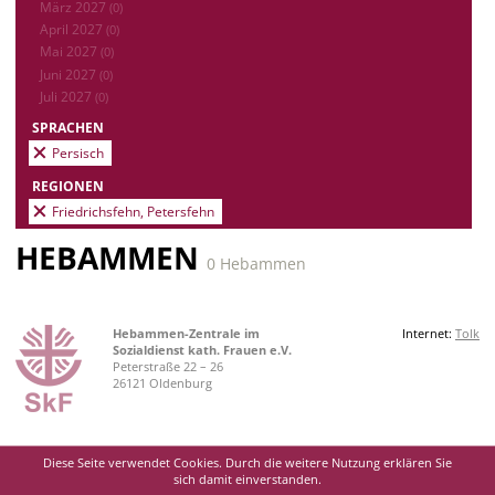
März 2027
(0)
April 2027
(0)
Mai 2027
(0)
Juni 2027
(0)
Juli 2027
(0)
SPRACHEN
Persisch
REGIONEN
Friedrichsfehn, Petersfehn
HEBAMMEN
0 Hebammen
Hebammen-Zentrale im
Internet:
Tolk
Sozialdienst kath. Frauen e.V.
Peterstraße 22 – 26
26121 Oldenburg
Diese Seite verwendet Cookies. Durch die weitere Nutzung erklären Sie
sich damit einverstanden.