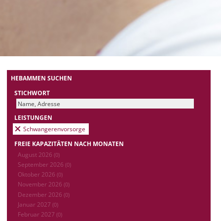
HEBAMMEN SUCHEN
STICHWORT
LEISTUNGEN
Schwangerenvorsorge
FREIE KAPAZITÄTEN NACH MONATEN
August 2026
(0)
September 2026
(0)
Oktober 2026
(0)
November 2026
(0)
Dezember 2026
(0)
Januar 2027
(0)
Februar 2027
(0)