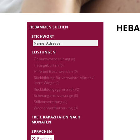
HEB
HEBAMMEN SUCHEN
STICHWORT
LEISTUNGEN
Geburtsvorbereitung
(0)
Hausgeburten
(0)
Hilfe bei Beschwerden
(0)
Rückbildung für verwaiste Mütter /
leere Wiege
(0)
Rückbildungsgymnastik
(0)
Schwangerenvorsorge
(0)
Stillvorbereitung
(0)
Wochenbettbetreuung
(0)
FREIE KAPAZITÄTEN NACH
MONATEN
SPRACHEN
Englisch