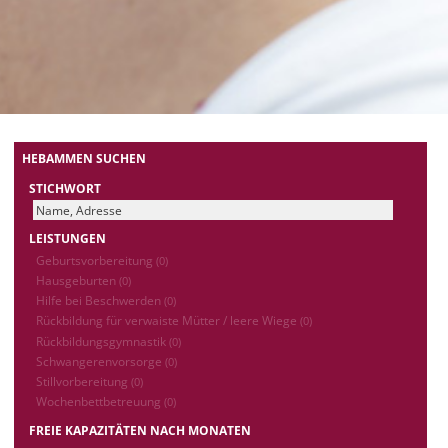
HEBAMMEN SUCHEN
STICHWORT
LEISTUNGEN
Geburtsvorbereitung
(0)
Hausgeburten
(0)
Hilfe bei Beschwerden
(0)
Rückbildung für verwaiste Mütter / leere Wiege
(0)
Rückbildungsgymnastik
(0)
Schwangerenvorsorge
(0)
Stillvorbereitung
(0)
Wochenbettbetreuung
(0)
FREIE KAPAZITÄTEN NACH MONATEN