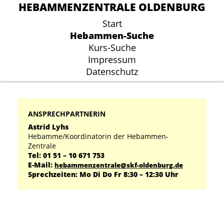
HEBAMMENZENTRALE OLDENBURG
HEBAMMENZENTRALE OLDENBURG
Start
Start
Hebammen-Suche
Hebammen-Suche
Kurs-Suche
Kurs-Suche
Impressum
Impressum
Datenschutz
Datenschutz
ANSPRECHPARTNERIN
Astrid Lyhs
Hebamme/Koordinatorin der Hebammen-
Zentrale
Tel: 01 51 – 10 671 753
E-Mail:
hebammenzentrale@skf-oldenburg.de
Sprechzeiten: Mo Di Do Fr 8:30 – 12:30 Uhr