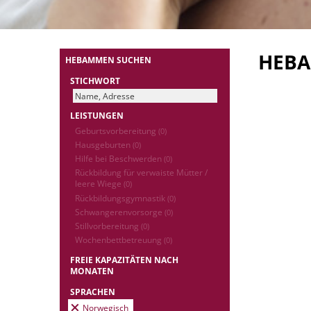
HEB
HEBAMMEN SUCHEN
STICHWORT
LEISTUNGEN
Geburtsvorbereitung
(0)
Hausgeburten
(0)
Hilfe bei Beschwerden
(0)
Rückbildung für verwaiste Mütter /
leere Wiege
(0)
Rückbildungsgymnastik
(0)
Schwangerenvorsorge
(0)
Stillvorbereitung
(0)
Wochenbettbetreuung
(0)
FREIE KAPAZITÄTEN NACH
MONATEN
SPRACHEN
Norwegisch