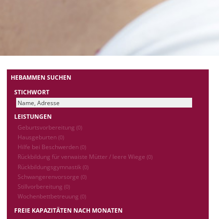
HEBAMMEN SUCHEN
STICHWORT
LEISTUNGEN
Geburtsvorbereitung
(0)
Hausgeburten
(0)
Hilfe bei Beschwerden
(0)
Rückbildung für verwaiste Mütter / leere Wiege
(0)
Rückbildungsgymnastik
(0)
Schwangerenvorsorge
(0)
Stillvorbereitung
(0)
Wochenbettbetreuung
(0)
FREIE KAPAZITÄTEN NACH MONATEN