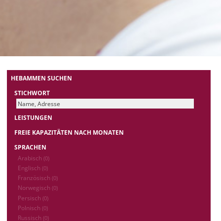
HEBAMMEN SUCHEN
STICHWORT
LEISTUNGEN
FREIE KAPAZITÄTEN NACH MONATEN
SPRACHEN
Arabisch
(0)
Englisch
(0)
Französisch
(0)
Norwegisch
(0)
Persisch
(0)
Polnisch
(0)
Russisch
(0)