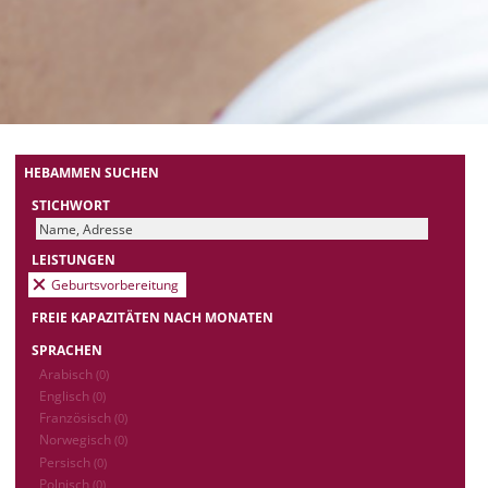
HEBAMMEN SUCHEN
STICHWORT
LEISTUNGEN
Geburtsvorbereitung
FREIE KAPAZITÄTEN NACH MONATEN
SPRACHEN
Arabisch
(0)
Englisch
(0)
Französisch
(0)
Norwegisch
(0)
Persisch
(0)
Polnisch
(0)