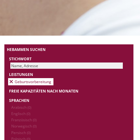
HEBAMMEN SUCHEN
STICHWORT
LEISTUNGEN
Geburtsvorbereitung
FREIE KAPAZITÄTEN NACH MONATEN
SPRACHEN
Arabisch
(0)
Englisch
(0)
Französisch
(0)
Norwegisch
(0)
Persisch
(0)
Polnisch
(0)