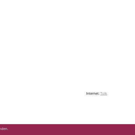
Internet:
Tolk
anden.