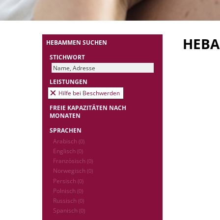
HEB
HEBAMMEN SUCHEN
STICHWORT
LEISTUNGEN
Hilfe bei Beschwerden
FREIE KAPAZITÄTEN NACH
MONATEN
SPRACHEN
Arabisch
(0)
Englisch
(0)
Französisch
(0)
Norwegisch
(0)
Persisch
(0)
Polnisch
(0)
Russisch
(0)
Spanisch
(0)