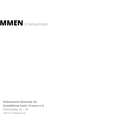
AMMEN
0 Hebammen
Hebammen-Zentrale im
Sozialdienst kath. Frauen e.V.
Peterstraße 22 – 26
26121 Oldenburg