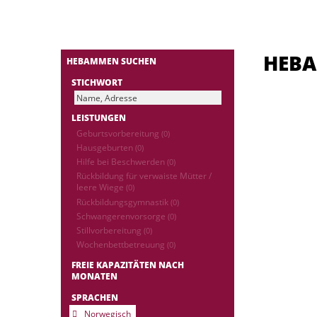
HEB
HEBAMMEN SUCHEN
STICHWORT
LEISTUNGEN
Geburtsvorbereitung
(0)
Hausgeburten
(0)
Hilfe bei Beschwerden
(0)
Rückbildung für verwaiste Mütter /
leere Wiege
(0)
Rückbildungsgymnastik
(0)
Schwangerenvorsorge
(0)
Stillvorbereitung
(0)
Wochenbettbetreuung
(0)
FREIE KAPAZITÄTEN NACH
MONATEN
SPRACHEN
Norwegisch