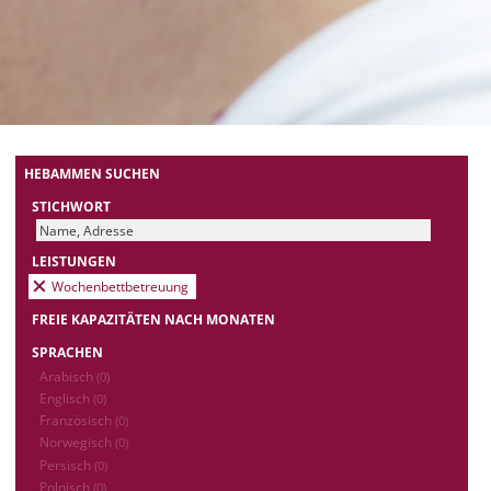
HEBAMMEN SUCHEN
STICHWORT
LEISTUNGEN
Wochenbettbetreuung
FREIE KAPAZITÄTEN NACH MONATEN
SPRACHEN
Arabisch
(0)
Englisch
(0)
Französisch
(0)
Norwegisch
(0)
Persisch
(0)
Polnisch
(0)