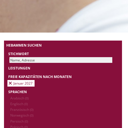
HEBAMMEN SUCHEN
STICHWORT
LEISTUNGEN
FREIE KAPAZITÄTEN NACH MONATEN
Januar 2027
SPRACHEN
Arabisch
(0)
Englisch
(0)
Französisch
(0)
Norwegisch
(0)
Persisch
(0)
Polnisch
(0)