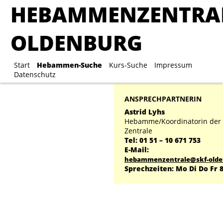
HEBAMMENZENTRA
HEBAMMENZENTRA
OLDENBURG
OLDENBURG
Start
Hebammen-Suche
Start
Hebammen-Suche
Kurs-Suche
Kurs-Suche
Impressum
Impre
Datenschutz
ANSPRECHPARTNERIN
Astrid Lyhs
Hebamme/Koordinatorin de
Zentrale
Tel: 01 51 – 10 671 753
E-Mail:
hebammenzentrale@skf-olde
Sprechzeiten: Mo Di Do Fr 8