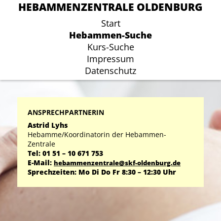
HEBAMMENZENTRALE OLDENBURG
HEBAMMENZENTRALE OLDENBURG
Start
Start
Hebammen-Suche
Hebammen-Suche
Kurs-Suche
Kurs-Suche
Impressum
Impressum
Datenschutz
Datenschutz
ANSPRECHPARTNERIN
Astrid Lyhs
Hebamme/Koordinatorin der Hebammen-
Zentrale
Tel: 01 51 – 10 671 753
E-Mail:
hebammenzentrale@skf-oldenburg.de
Sprechzeiten: Mo Di Do Fr 8:30 – 12:30 Uhr