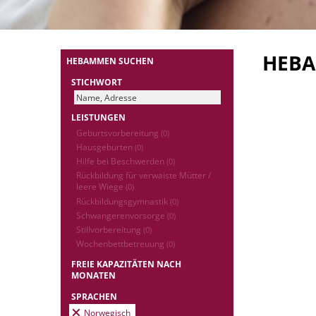
HEB
HEBAMMEN SUCHEN
STICHWORT
LEISTUNGEN
Geburtsvorbereitung
(0)
Hausgeburten
(0)
Hilfe bei Beschwerden
(0)
Rückbildung für verwaiste Mütter /
leere Wiege
(0)
Rückbildungsgymnastik
(0)
Schwangerenvorsorge
(0)
Stillvorbereitung
(0)
Wochenbettbetreuung
(0)
FREIE KAPAZITÄTEN NACH
MONATEN
SPRACHEN
Norwegisch