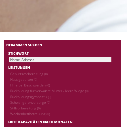
HEBAMMEN SUCHEN
STICHWORT
LEISTUNGEN
Geburtsvorbereitung
(0)
Hausgeburten
(0)
Hilfe bei Beschwerden
(0)
Rückbildung für verwaiste Mütter / leere Wiege
(0)
Rückbildungsgymnastik
(0)
Schwangerenvorsorge
(0)
Stillvorbereitung
(0)
Wochenbettbetreuung
(0)
FREIE KAPAZITÄTEN NACH MONATEN