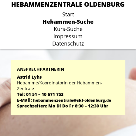
HEBAMMENZENTRALE OLDENBURG
HEBAMMENZENTRALE OLDENBURG
Start
Start
Hebammen-Suche
Hebammen-Suche
Kurs-Suche
Kurs-Suche
Impressum
Impressum
Datenschutz
Datenschutz
ANSPRECHPARTNERIN
Astrid Lyhs
Hebamme/Koordinatorin der Hebammen-
Zentrale
Tel: 01 51 – 10 671 753
E-Mail:
hebammenzentrale@skf-oldenburg.de
Sprechzeiten: Mo Di Do Fr 8:30 – 12:30 Uhr