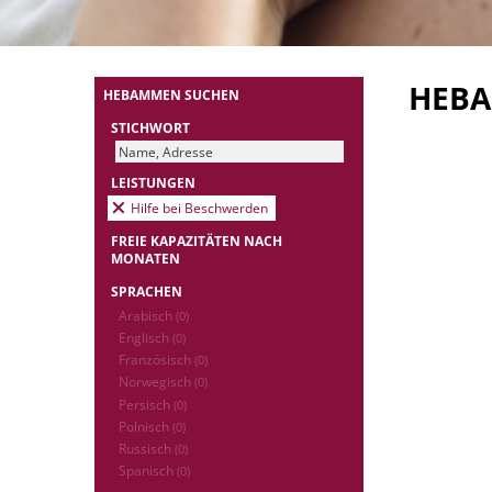
HEB
HEBAMMEN SUCHEN
STICHWORT
LEISTUNGEN
Hilfe bei Beschwerden
FREIE KAPAZITÄTEN NACH
MONATEN
SPRACHEN
Arabisch
(0)
Englisch
(0)
Französisch
(0)
Norwegisch
(0)
Persisch
(0)
Polnisch
(0)
Russisch
(0)
Spanisch
(0)