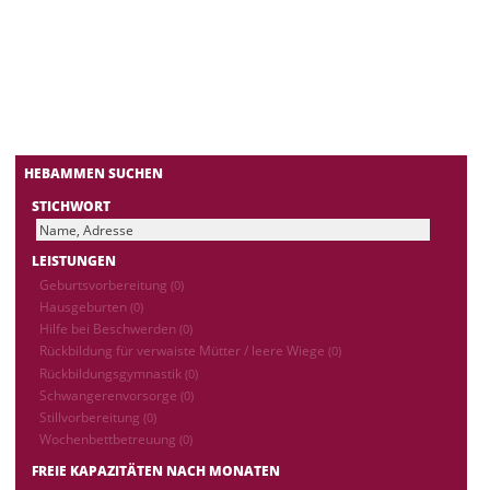
HEBAMMEN SUCHEN
STICHWORT
LEISTUNGEN
Geburtsvorbereitung
(0)
Hausgeburten
(0)
Hilfe bei Beschwerden
(0)
Rückbildung für verwaiste Mütter / leere Wiege
(0)
Rückbildungsgymnastik
(0)
Schwangerenvorsorge
(0)
Stillvorbereitung
(0)
Wochenbettbetreuung
(0)
FREIE KAPAZITÄTEN NACH MONATEN