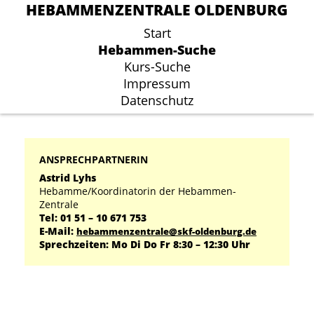
HEBAMMENZENTRALE OLDENBURG
HEBAMMENZENTRALE OLDENBURG
Start
Start
Hebammen-Suche
Hebammen-Suche
Kurs-Suche
Kurs-Suche
Impressum
Impressum
Datenschutz
Datenschutz
ANSPRECHPARTNERIN
Astrid Lyhs
Hebamme/Koordinatorin der Hebammen-
Zentrale
Tel: 01 51 – 10 671 753
E-Mail:
hebammenzentrale@skf-oldenburg.de
Sprechzeiten: Mo Di Do Fr 8:30 – 12:30 Uhr