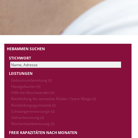
HEBAMMEN SUCHEN
STICHWORT
LEISTUNGEN
Geburtsvorbereitung
(0)
Hausgeburten
(0)
Hilfe bei Beschwerden
(0)
Rückbildung für verwaiste Mütter / leere Wiege
(0)
Rückbildungsgymnastik
(0)
Schwangerenvorsorge
(0)
Stillvorbereitung
(0)
Wochenbettbetreuung
(0)
FREIE KAPAZITÄTEN NACH MONATEN