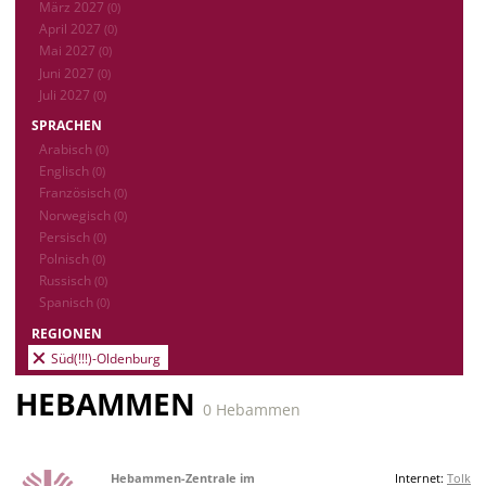
März 2027
(0)
April 2027
(0)
Mai 2027
(0)
Juni 2027
(0)
Juli 2027
(0)
SPRACHEN
Arabisch
(0)
Englisch
(0)
Französisch
(0)
Norwegisch
(0)
Persisch
(0)
Polnisch
(0)
Russisch
(0)
Spanisch
(0)
REGIONEN
Süd(!!!)-Oldenburg
HEBAMMEN
0 Hebammen
Hebammen-Zentrale im
Internet:
Tolk