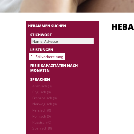
HEB
HEBAMMEN SUCHEN
STICHWORT
LEISTUNGEN
Stillvorbereitung
FREIE KAPAZITÄTEN NACH
MONATEN
SPRACHEN
Arabisch
(0)
Englisch
(0)
Französisch
(0)
Norwegisch
(0)
Persisch
(0)
Polnisch
(0)
Russisch
(0)
Spanisch
(0)