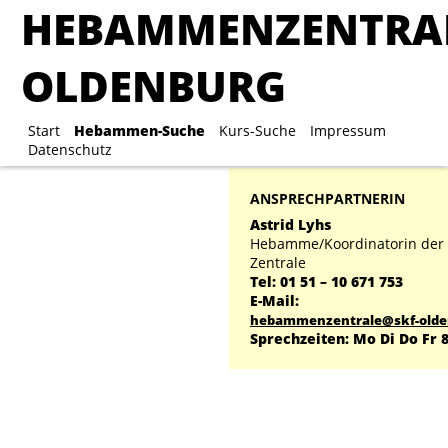
HEBAMMENZENTRA
HEBAMMENZENTRA
OLDENBURG
OLDENBURG
Start
Hebammen-Suche
Start
Hebammen-Suche
Kurs-Suche
Kurs-Suche
Impressum
Impre
Datenschutz
ANSPRECHPARTNERIN
Astrid Lyhs
Hebamme/Koordinatorin de
Zentrale
Tel: 01 51 – 10 671 753
E-Mail:
hebammenzentrale@skf-olde
Sprechzeiten: Mo Di Do Fr 8