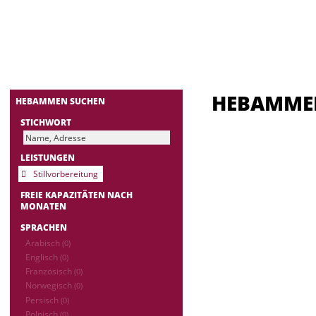
HEBAMM
HEBAMMEN SUCHEN
STICHWORT
LEISTUNGEN
Stillvorbereitung
FREIE KAPAZITÄTEN NACH
MONATEN
SPRACHEN
Arabisch
(0)
Englisch
(0)
Französisch
(0)
Norwegisch
(0)
Persisch
(0)
Polnisch
(0)