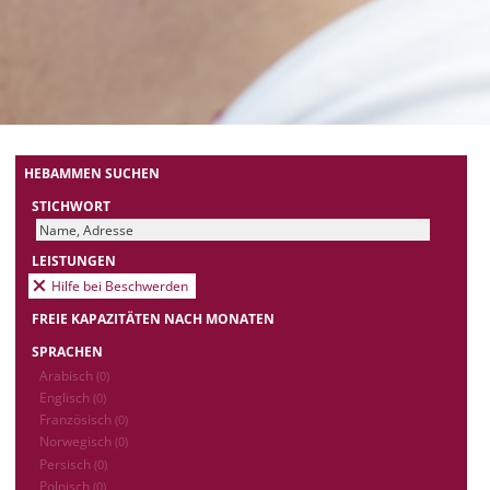
HEBAMMEN SUCHEN
STICHWORT
LEISTUNGEN
Hilfe bei Beschwerden
FREIE KAPAZITÄTEN NACH MONATEN
SPRACHEN
Arabisch
(0)
Englisch
(0)
Französisch
(0)
Norwegisch
(0)
Persisch
(0)
Polnisch
(0)