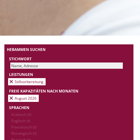
HEBAMMEN SUCHEN
STICHWORT
LEISTUNGEN
Stillvorbereitung
FREIE KAPAZITÄTEN NACH MONATEN
August 2026
SPRACHEN
Arabisch
(0)
Englisch
(0)
Französisch
(0)
Norwegisch
(0)
Persisch
(0)