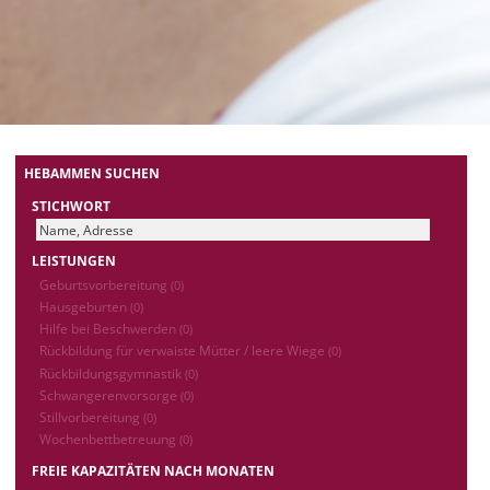
HEBAMMEN SUCHEN
STICHWORT
LEISTUNGEN
Geburtsvorbereitung
(0)
Hausgeburten
(0)
Hilfe bei Beschwerden
(0)
Rückbildung für verwaiste Mütter / leere Wiege
(0)
Rückbildungsgymnastik
(0)
Schwangerenvorsorge
(0)
Stillvorbereitung
(0)
Wochenbettbetreuung
(0)
FREIE KAPAZITÄTEN NACH MONATEN