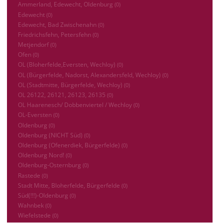
Ammerland, Edewecht, Oldenburg
(0)
Edewecht
(0)
Edewecht, Bad Zwischenahn
(0)
Friedrichsfehn, Petersfehn
(0)
Metjendorf
(0)
Ofen
(0)
OL (Bloherfelde,Eversten, Wechloy)
(0)
OL (Bürgerfelde, Nadorst, Alexandersfeld, Wechloy)
(0)
OL (Stadtmitte, Bürgerfelde, Wechloy)
(0)
OL 26122, 26121, 26123, 26135
(0)
OL Haarenesch/ Dobbenviertel / Wechloy
(0)
OL-Eversten
(0)
Oldenburg
(0)
Oldenburg (NICHT Süd)
(0)
Oldenburg (Ofenerdiek, Bürgerfelde)
(0)
Oldenburg Nord!
(0)
Oldenburg-Osternburg
(0)
Rastede
(0)
Stadt Mitte, Bloherfelde, Bürgerfelde
(0)
Süd(!!!)-Oldenburg
(0)
Wahnbek
(0)
Wiefelstede
(0)