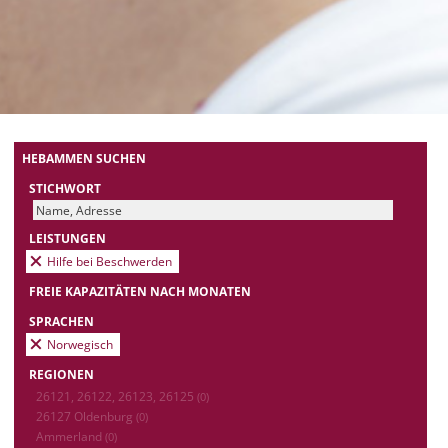
HEBAMMEN SUCHEN
STICHWORT
LEISTUNGEN
Hilfe bei Beschwerden
FREIE KAPAZITÄTEN NACH MONATEN
SPRACHEN
Norwegisch
REGIONEN
26121, 26122, 26123, 26125
(0)
26127 Oldenburg
(0)
Ammerland
(0)