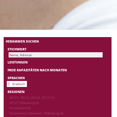
HEBAMMEN SUCHEN
STICHWORT
LEISTUNGEN
FREIE KAPAZITÄTEN NACH MONATEN
SPRACHEN
Arabisch
REGIONEN
26121, 26122, 26123, 26125
(0)
26127 Oldenburg
(0)
Ammerland
(0)
Ammerland, Edewecht, Oldenburg
(0)