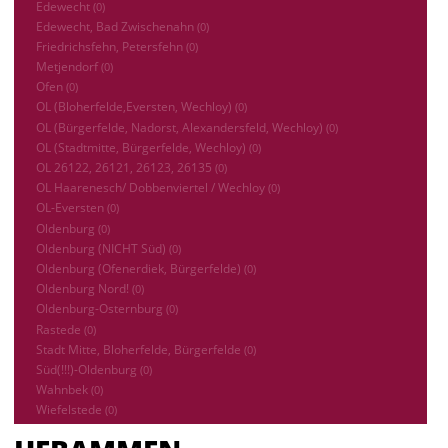
Edewecht
(0)
Edewecht, Bad Zwischenahn
(0)
Friedrichsfehn, Petersfehn
(0)
Metjendorf
(0)
Ofen
(0)
OL (Bloherfelde,Eversten, Wechloy)
(0)
OL (Bürgerfelde, Nadorst, Alexandersfeld, Wechloy)
(0)
OL (Stadtmitte, Bürgerfelde, Wechloy)
(0)
OL 26122, 26121, 26123, 26135
(0)
OL Haarenesch/ Dobbenviertel / Wechloy
(0)
OL-Eversten
(0)
Oldenburg
(0)
Oldenburg (NICHT Süd)
(0)
Oldenburg (Ofenerdiek, Bürgerfelde)
(0)
Oldenburg Nord!
(0)
Oldenburg-Osternburg
(0)
Rastede
(0)
Stadt Mitte, Bloherfelde, Bürgerfelde
(0)
Süd(!!!)-Oldenburg
(0)
Wahnbek
(0)
Wiefelstede
(0)