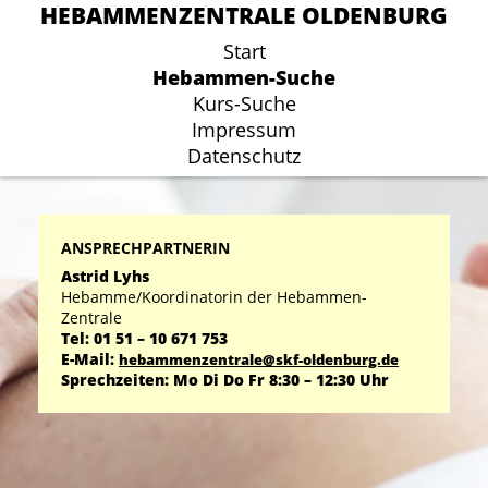
HEBAMMENZENTRALE OLDENBURG
HEBAMMENZENTRALE OLDENBURG
Start
Start
Hebammen-Suche
Hebammen-Suche
Kurs-Suche
Kurs-Suche
Impressum
Impressum
Datenschutz
Datenschutz
ANSPRECHPARTNERIN
Astrid Lyhs
Hebamme/Koordinatorin der Hebammen-
Zentrale
Tel: 01 51 – 10 671 753
E-Mail:
hebammenzentrale@skf-oldenburg.de
Sprechzeiten: Mo Di Do Fr 8:30 – 12:30 Uhr