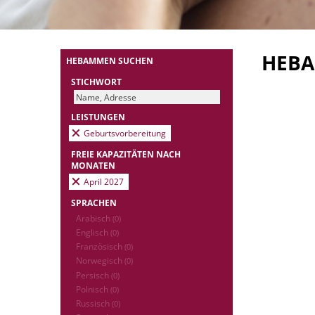
HEB
HEBAMMEN SUCHEN
STICHWORT
LEISTUNGEN
Geburtsvorbereitung
FREIE KAPAZITÄTEN NACH
MONATEN
April 2027
SPRACHEN
Arabisch
(0)
Englisch
(0)
Französisch
(0)
Norwegisch
(0)
Persisch
(0)
Polnisch
(0)
Russisch
(0)