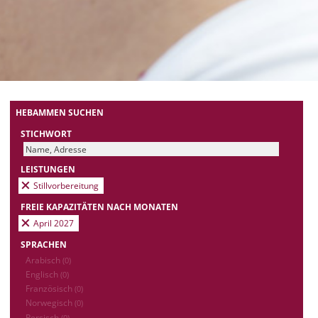
HEBAMMEN SUCHEN
STICHWORT
LEISTUNGEN
Stillvorbereitung
FREIE KAPAZITÄTEN NACH MONATEN
April 2027
SPRACHEN
Arabisch
(0)
Englisch
(0)
Französisch
(0)
Norwegisch
(0)
Persisch
(0)