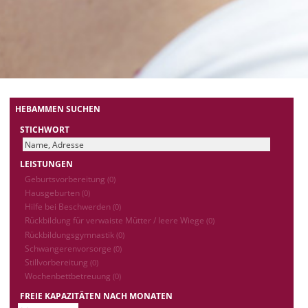
HEBAMMEN SUCHEN
STICHWORT
LEISTUNGEN
Geburtsvorbereitung
(0)
Hausgeburten
(0)
Hilfe bei Beschwerden
(0)
Rückbildung für verwaiste Mütter / leere Wiege
(0)
Rückbildungsgymnastik
(0)
Schwangerenvorsorge
(0)
Stillvorbereitung
(0)
Wochenbettbetreuung
(0)
FREIE KAPAZITÄTEN NACH MONATEN