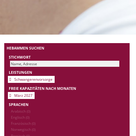
HEBAMMEN SUCHEN
STICHWORT
LEISTUNGEN
Schwangerenvorsorge
FREIE KAPAZITÄTEN NACH MONATEN
März 2027
SPRACHEN
Arabisch
(0)
Englisch
(0)
Französisch
(0)
Norwegisch
(0)
Persisch
(0)