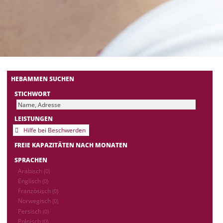
HEBAMMEN SUCHEN
STICHWORT
LEISTUNGEN
Hilfe bei Beschwerden
FREIE KAPAZITÄTEN NACH MONATEN
SPRACHEN
Arabisch
(0)
Englisch
(0)
Französisch
(0)
Norwegisch
(0)
Persisch
(0)
Polnisch
(0)