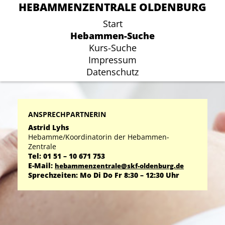
HEBAMMENZENTRALE OLDENBURG
HEBAMMENZENTRALE OLDENBURG
Start
Start
Hebammen-Suche
Hebammen-Suche
Kurs-Suche
Kurs-Suche
Impressum
Impressum
Datenschutz
Datenschutz
ANSPRECHPARTNERIN
Astrid Lyhs
Hebamme/Koordinatorin der Hebammen-
Zentrale
Tel: 01 51 – 10 671 753
E-Mail:
hebammenzentrale@skf-oldenburg.de
Sprechzeiten: Mo Di Do Fr 8:30 – 12:30 Uhr