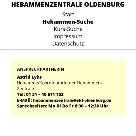
HEBAMMENZENTRALE OLDENBURG
HEBAMMENZENTRALE OLDENBURG
Start
Start
Hebammen-Suche
Hebammen-Suche
Kurs-Suche
Kurs-Suche
Impressum
Impressum
Datenschutz
Datenschutz
ANSPRECHPARTNERIN
Astrid Lyhs
Hebamme/Koordinatorin der Hebammen-
Zentrale
Tel: 01 51 – 10 671 753
E-Mail:
hebammenzentrale@skf-oldenburg.de
Sprechzeiten: Mo Di Do Fr 8:30 – 12:30 Uhr