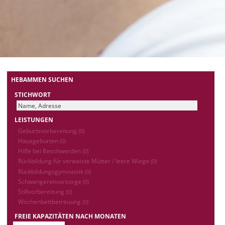
HEBAMMEN SUCHEN
STICHWORT
LEISTUNGEN
Geburtsvorbereitung
(0)
Hausgeburten
(0)
Hilfe bei Beschwerden
(0)
Rückbildung für verwaiste Mütter / leere Wiege
(0)
Rückbildungsgymnastik
(0)
Schwangerenvorsorge
(0)
Stillvorbereitung
(0)
Wochenbettbetreuung
(0)
FREIE KAPAZITÄTEN NACH MONATEN