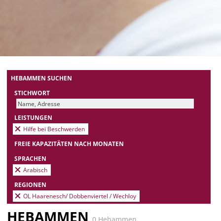
HEBAMMEN SUCHEN
STICHWORT
LEISTUNGEN
Hilfe bei Beschwerden
FREIE KAPAZITÄTEN NACH MONATEN
SPRACHEN
Arabisch
REGIONEN
OL Haarenesch/ Dobbenviertel / Wechloy
HEBAMMEN
0 Hebammen