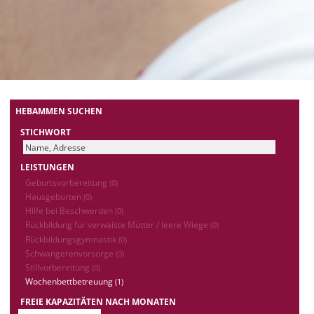
HEBAMMEN SUCHEN
STICHWORT
LEISTUNGEN
Geburtsvorbereitung
(0)
Hausgeburten
(0)
Hilfe bei Beschwerden
(0)
Rückbildung für verwaiste Mütter / leere Wiege
(0)
Rückbildungsgymnastik
(0)
Schwangerenvorsorge
(0)
Stillvorbereitung
(0)
Wochenbettbetreuung
(1)
FREIE KAPAZITÄTEN NACH MONATEN