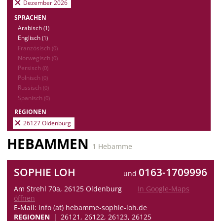
Dezember 2026
SPRACHEN
Arabisch
(1)
Englisch
(1)
Französisch
(0)
Norwegisch
(0)
Persisch
(0)
Polnisch
(0)
Russisch
(0)
Spanisch
(0)
REGIONEN
26127 Oldenburg
HEBAMMEN
1 Hebamme
SOPHIE LOH
0163-1709996
und
Am Strehl 70a, 26125 Oldenburg
In Google-Maps
öffnen
E-Mail: info (at) hebamme-sophie-loh.de
REGIONEN
26121, 26122, 26123, 26125