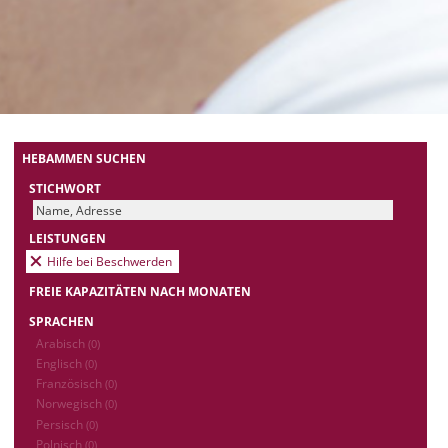
HEBAMMEN SUCHEN
STICHWORT
LEISTUNGEN
Hilfe bei Beschwerden
FREIE KAPAZITÄTEN NACH MONATEN
SPRACHEN
Arabisch
(0)
Englisch
(0)
Französisch
(0)
Norwegisch
(0)
Persisch
(0)
Polnisch
(0)