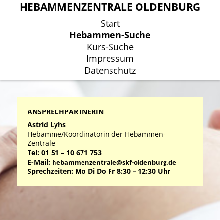
HEBAMMENZENTRALE OLDENBURG
HEBAMMENZENTRALE OLDENBURG
Start
Start
Hebammen-Suche
Hebammen-Suche
Kurs-Suche
Kurs-Suche
Impressum
Impressum
Datenschutz
Datenschutz
ANSPRECHPARTNERIN
Astrid Lyhs
Hebamme/Koordinatorin der Hebammen-
Zentrale
Tel: 01 51 – 10 671 753
E-Mail:
hebammenzentrale@skf-oldenburg.de
Sprechzeiten: Mo Di Do Fr 8:30 – 12:30 Uhr