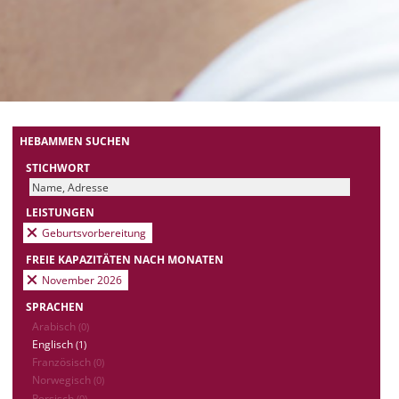
HEBAMMEN SUCHEN
STICHWORT
LEISTUNGEN
Geburtsvorbereitung
FREIE KAPAZITÄTEN NACH MONATEN
November 2026
SPRACHEN
Arabisch
(0)
Englisch
(1)
Französisch
(0)
Norwegisch
(0)
Persisch
(0)