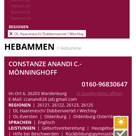
Polnisch
(0)
Russisch
(0)
Spanisch
(0)
REGIONEN
OL Haarenesch/ Dobbenviertel / Wechloy
HEBAMMEN
1 Hebamme
CONSTANZE ANANDI C.-
MÖNNINGHOFF
0160-96830647
Im Ort 6, 26203 Wardenburg
In Google-Maps öffnen
E-Mail: ccanandi26 (at) gmail.com
REGIONEN
26121, 26122, 26123, 26125
OL Haarenesch/ Dobbenviertel / Wechloy
OL-Eversten
Oldenburg
Oldenburg-Osternburg
SPRACHEN
Englisch
LEISTUNGEN
Geburtsvorbereitung
Hausgeburten
Hilfe bei Beschwerden
Rückbildungsgymnastik