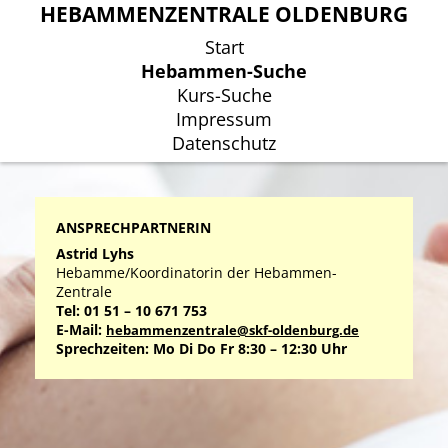
HEBAMMENZENTRALE OLDENBURG
HEBAMMENZENTRALE OLDENBURG
Start
Start
Hebammen-Suche
Hebammen-Suche
Kurs-Suche
Kurs-Suche
Impressum
Impressum
Datenschutz
Datenschutz
ANSPRECHPARTNERIN
Astrid Lyhs
Hebamme/Koordinatorin der Hebammen-
Zentrale
Tel: 01 51 – 10 671 753
E-Mail:
hebammenzentrale@skf-oldenburg.de
Sprechzeiten: Mo Di Do Fr 8:30 – 12:30 Uhr