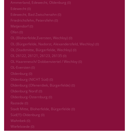
Ammerland, Edewecht, Oldenburg
(0)
Edewecht
(0)
Edewecht, Bad Zwischenahn
(0)
Friedrichsfehn, Petersfehn
(0)
Metjendorf
(0)
Ofen
(0)
OL (Bloherfelde,Eversten, Wechloy)
(0)
OL (Bürgerfelde, Nadorst, Alexandersfeld, Wechloy)
(0)
OL (Stadtmitte, Bürgerfelde, Wechloy)
(0)
OL 26122, 26121, 26123, 26135
(0)
OL Haarenesch/ Dobbenviertel / Wechloy
(0)
OL-Eversten
(0)
Oldenburg
(0)
Oldenburg (NICHT Süd)
(0)
Oldenburg (Ofenerdiek, Bürgerfelde)
(0)
Oldenburg Nord!
(0)
Oldenburg-Osternburg
(0)
Rastede
(0)
Stadt Mitte, Bloherfelde, Bürgerfelde
(0)
Süd(!!!)-Oldenburg
(0)
Wahnbek
(0)
Wiefelstede
(0)