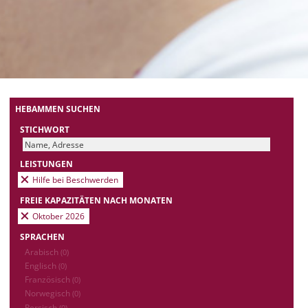
HEBAMMEN SUCHEN
STICHWORT
LEISTUNGEN
Hilfe bei Beschwerden
FREIE KAPAZITÄTEN NACH MONATEN
Oktober 2026
SPRACHEN
Arabisch
(0)
Englisch
(0)
Französisch
(0)
Norwegisch
(0)
Persisch
(0)