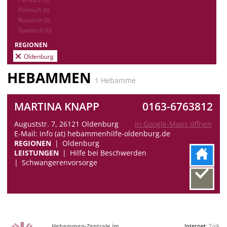
Polnisch
(0)
Russisch
(0)
Spanisch
(0)
REGIONEN
Oldenburg
HEBAMMEN
1 Hebamme
MARTINA KNAPP
0163-6763812
Auguststr. 7, 26121 Oldenburg
In Google-Maps öffnen
E-Mail: info (at) hebammenhilfe-oldenburg.de
REGIONEN
Oldenburg
LEISTUNGEN
Hilfe bei Beschwerden
Schwangerenvorsorge
Hebammen-Zentrale im
Internet:
Tolk